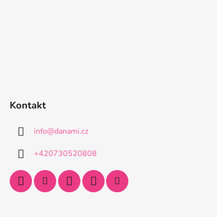
Kontakt
info
@
danami.cz
+420730520808