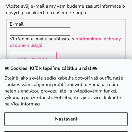
Vložte svůj e-mail a my vám budeme zasílat informace o
nových produktech na našem e-shopu.
E-mail
Vložením e-mailu souhlasíte s
podmínkami ochrany
osobních údajů
PŘIHLÁSIT SE
👜
Cookies: Klíč k lepšímu zážitku u nás!
👜
Stejně jako skvěle sedící kabelka dotvoří váš outfit, naše
cookies vám zpříjemní prohlížení webu. Pomáhají nám
Chceš získat slevu 150Kč na svůj první nákup? Přihlaste
nejen s analýzou provozu, ale i s vylepšováním funkcí,
se k našemu newsletteru.
.
výkonu a použitelnosti. Potřebujete zjistit více, klikněte
KONTAKTUJTE NÁS - jsme tady pro Vás na telefonu i
na
Více informací
.
emailu
Chci 150Kč SLEVU
Nastavení