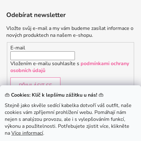
Odebírat newsletter
Vložte svůj e-mail a my vám budeme zasílat informace o
nových produktech na našem e-shopu.
E-mail
Vložením e-mailu souhlasíte s
podmínkami ochrany
osobních údajů
PŘIHLÁSIT SE
👜
Cookies: Klíč k lepšímu zážitku u nás!
👜
Stejně jako skvěle sedící kabelka dotvoří váš outfit, naše
cookies vám zpříjemní prohlížení webu. Pomáhají nám
Chceš získat slevu 150Kč na svůj první nákup? Přihlaste
nejen s analýzou provozu, ale i s vylepšováním funkcí,
se k našemu newsletteru.
.
výkonu a použitelnosti. Potřebujete zjistit více, klikněte
KONTAKTUJTE NÁS - jsme tady pro Vás na telefonu i
na
Více informací
.
emailu