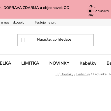
PPL
k Vám. DOPRAVA ZDARMA u objednávek OD
1-2 pracovní
dny
 u nás nakoupit
Testujeme pro Vás
Inspirace
Baleno 
BELKA
LIMITKA
NOVINKY
Kabelky
B
Domů
/
Doplňky
/
Ledvinky
/
Ledvinka H