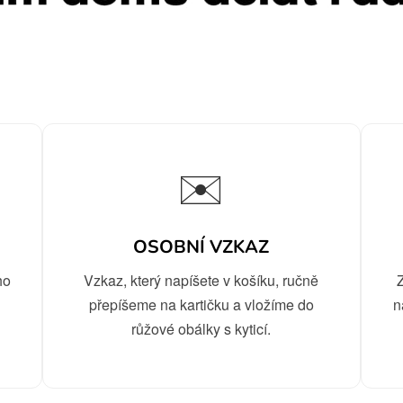
✉️
OSOBNÍ VZKAZ
ho
Vzkaz, který napíšete v košíku, ručně
e
přepíšeme na kartičku a vložíme do
n
růžové obálky s kyticí.