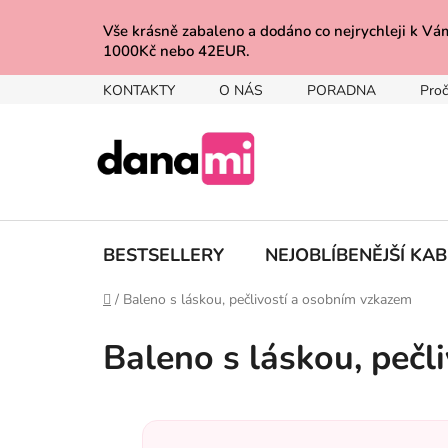
Přejít
na
Vše krásně zabaleno a dodáno co nejrychleji 
1000Kč nebo 42EUR.
obsah
KONTAKTY
O NÁS
PORADNA
Proč
BESTSELLERY
NEJOBLÍBENĚJŠÍ KA
Domů
/
Baleno s láskou, pečlivostí a osobním vzkazem
Baleno s láskou, pečl