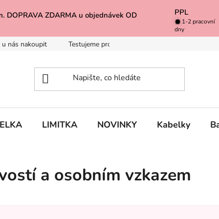
PPL
k Vám. DOPRAVA ZDARMA u objednávek OD
1-2 pracovní
dny
 u nás nakoupit
Testujeme pro Vás
Inspirace
Baleno 
BELKA
LIMITKA
NOVINKY
Kabelky
B
ivostí a osobním vzkazem