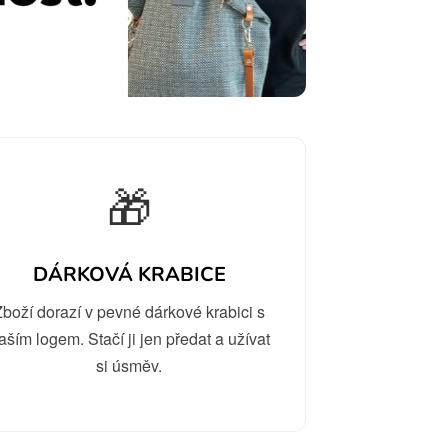
🎁
DÁRKOVÁ KRABICE
Zboží dorazí v pevné dárkové krabici s
aším logem. Stačí ji jen předat a užívat
si úsměv.