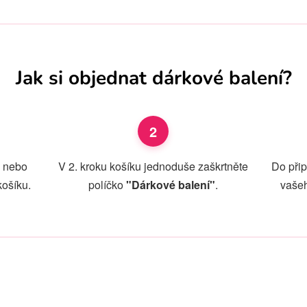
Jak si objednat dárkové balení?
2
u nebo
V 2. kroku košíku jednoduše zaškrtněte
Do přip
košíku.
políčko
"Dárkové balení"
.
vašeh