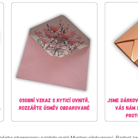
ašeho showroomu najdete malé Mystery překvapení. Radost zač