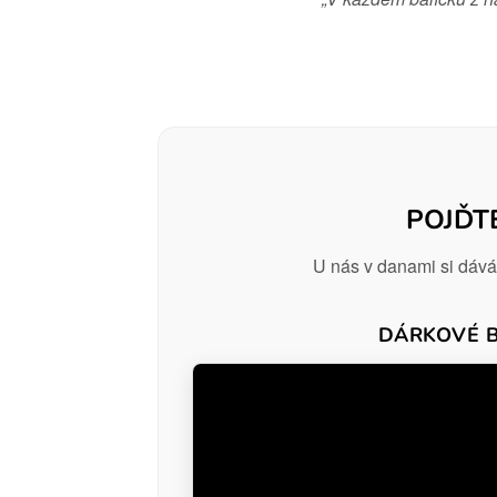
POJĎT
U nás v danami si dává
DÁRKOVÉ B