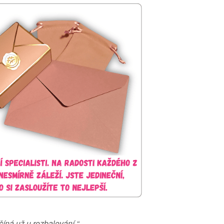
íná už u rozbalování.“