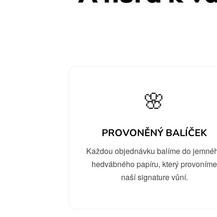
🌸
PROVONĚNÝ BALÍČEK
Každou objednávku balíme do jemné
hedvábného papíru, který provoním
naší signature vůní.