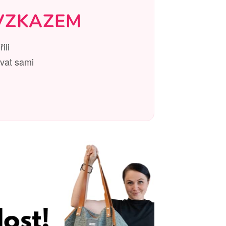
VZKAZEM
ili
ovat sami