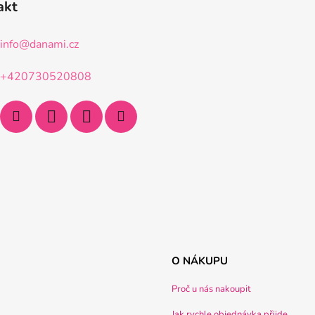
akt
info
@
danami.cz
+420730520808
O NÁKUPU
Proč u nás nakoupit
Jak rychle objednávka přijde