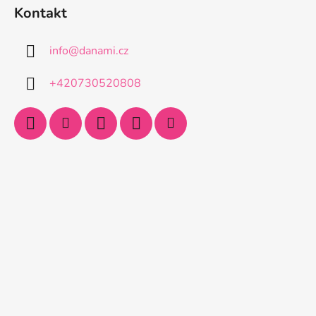
Kontakt
info
@
danami.cz
+420730520808