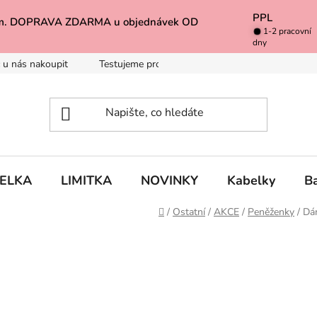
PPL
k Vám. DOPRAVA ZDARMA u objednávek OD
1-2 pracovní
dny
 u nás nakoupit
Testujeme pro Vás
Inspirace
Baleno 
BELKA
LIMITKA
NOVINKY
Kabelky
B
Domů
/
Ostatní
/
AKCE
/
Peněženky
/
Dá