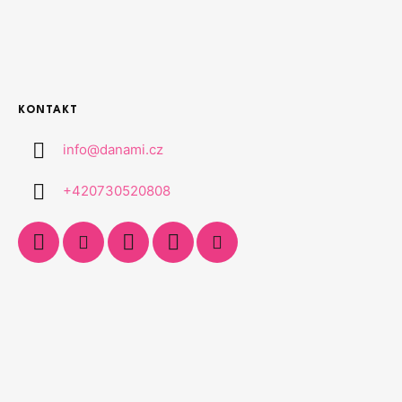
KONTAKT
info
@
danami.cz
+420730520808