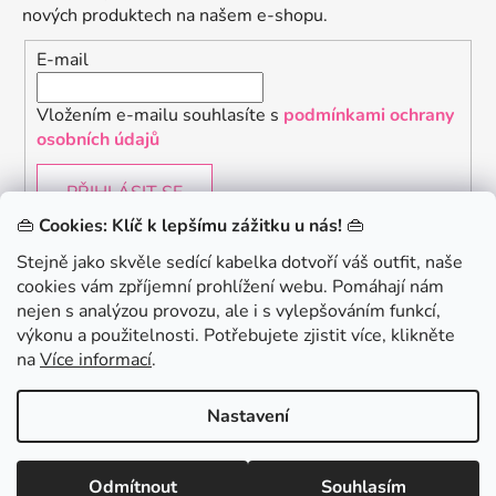
nových produktech na našem e-shopu.
E-mail
Vložením e-mailu souhlasíte s
podmínkami ochrany
osobních údajů
PŘIHLÁSIT SE
👜
Cookies: Klíč k lepšímu zážitku u nás!
👜
Stejně jako skvěle sedící kabelka dotvoří váš outfit, naše
cookies vám zpříjemní prohlížení webu. Pomáhají nám
Chceš získat slevu 150Kč na svůj první nákup? Přihlaste
nejen s analýzou provozu, ale i s vylepšováním funkcí,
se k našemu newsletteru.
.
výkonu a použitelnosti. Potřebujete zjistit více, klikněte
KONTAKTUJTE NÁS - jsme tady pro Vás na telefonu i
na
Více informací
.
emailu
Chci 150Kč SLEVU
Nastavení
Vytvořil Shoptet
Odmítnout
Souhlasím
Copyright 2026
danami
. Všechna práva vyhrazena.
Minimální hodnota nákupu pro uplatnění slevy je 700 Kč.