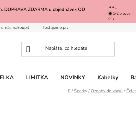
PPL
k Vám. DOPRAVA ZDARMA u objednávek OD
1-2 pracovní
dny
 u nás nakoupit
Testujeme pro Vás
Inspirace
Baleno 
BELKA
LIMITKA
NOVINKY
Kabelky
B
Domů
/
Šperky
/
Ozdoby do vlasů
/
Čele