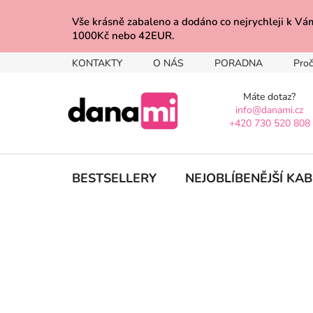
Přejít
na
Vše krásně zabaleno a dodáno co nejrychleji 
1000Kč nebo 42EUR.
obsah
KONTAKTY
O NÁS
PORADNA
Proč
Máte dotaz?
info@danami.cz
+420 730 520 808
BESTSELLERY
NEJOBLÍBENĚJŠÍ KA