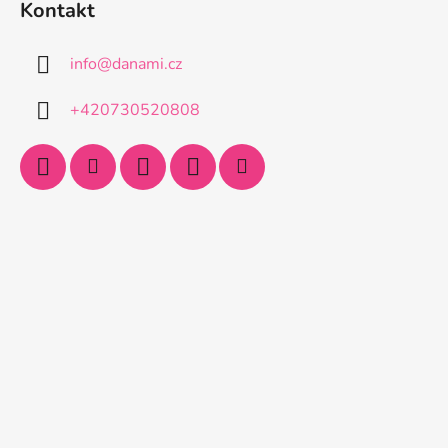
Kontakt
info
@
danami.cz
+420730520808