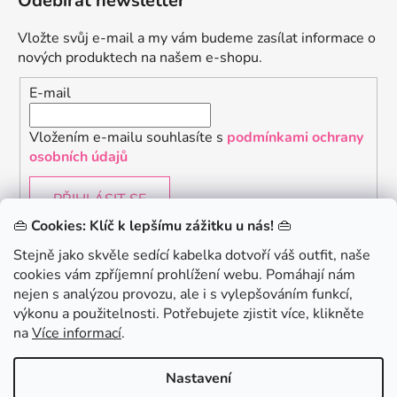
Odebírat newsletter
Vložte svůj e-mail a my vám budeme zasílat informace o
nových produktech na našem e-shopu.
E-mail
Vložením e-mailu souhlasíte s
podmínkami ochrany
osobních údajů
PŘIHLÁSIT SE
👜
Cookies: Klíč k lepšímu zážitku u nás!
👜
Stejně jako skvěle sedící kabelka dotvoří váš outfit, naše
cookies vám zpříjemní prohlížení webu. Pomáhají nám
Chceš získat slevu 150Kč na svůj první nákup? Přihlaste
nejen s analýzou provozu, ale i s vylepšováním funkcí,
se k našemu newsletteru.
.
výkonu a použitelnosti. Potřebujete zjistit více, klikněte
KONTAKTUJTE NÁS - jsme tady pro Vás na telefonu i
na
Více informací
.
emailu
Chci 150Kč SLEVU
Nastavení