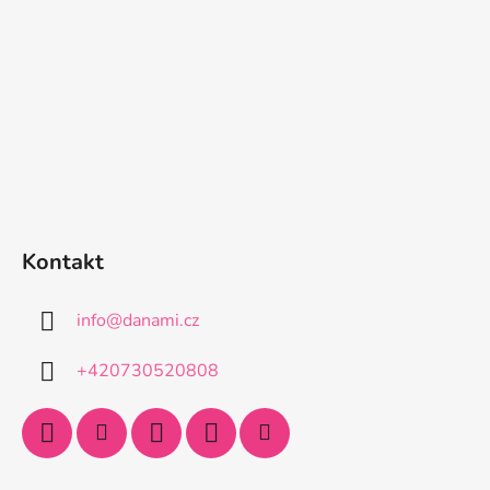
Kontakt
info
@
danami.cz
+420730520808