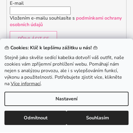
E-mail
Vložením e-mailu souhlasíte s
podmínkami ochrany
osobních údajů
PŘIHLÁSIT SE
👜
Cookies: Klíč k lepšímu zážitku u nás!
👜
Stejně jako skvěle sedící kabelka dotvoří váš outfit, naše
cookies vám zpříjemní prohlížení webu. Pomáhají nám
Chceš získat slevu 150Kč na svůj první nákup? Přihlaste
nejen s analýzou provozu, ale i s vylepšováním funkcí,
se k našemu newsletteru.
.
výkonu a použitelnosti. Potřebujete zjistit více, klikněte
KONTAKTUJTE NÁS - jsme tady pro Vás na telefonu i
na
Více informací
.
emailu
Chci 150Kč SLEVU
Nastavení
Vytvořil Shoptet
Odmítnout
Souhlasím
Copyright 2026
danami
. Všechna práva vyhrazena.
Minimální hodnota nákupu pro uplatnění slevy je 700 Kč.
Zásady zpracování osobních údajů