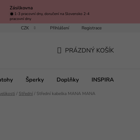
Zásilkovna
1-3 pracovní dny, doručení na Slovensko 2-4
pracovní dny
CZK
Přihlášení
Registrace
s láskou, pečlivostí a osobním vzkazem
Jak rychle objednávka přij
PRÁZDNÝ KOŠÍK
NÁKUPNÍ
KOŠÍK
atohy
Šperky
Doplňky
INSPIRACE
A
elikosti
/
Střední
/
Střední kabelka MANA MANA