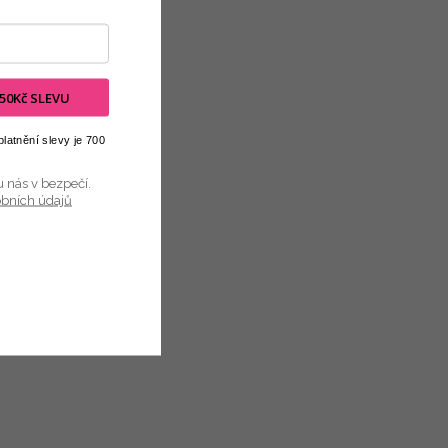
 150Kč SLEVU
latnění slevy je 700
u nás v bezpečí.
obních údajů