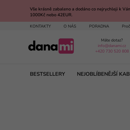
Přejít
na
Vše krásně zabaleno a dodáno co nejrychleji 
1000Kč nebo 42EUR.
obsah
KONTAKTY
O NÁS
PORADNA
Proč
Máte dotaz?
info@danami.cz
+420 730 520 808
BESTSELLERY
NEJOBLÍBENĚJŠÍ KA