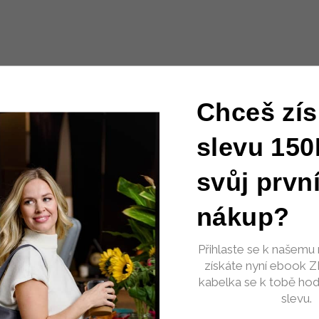
Chceš zís
slevu 150
svůj prvn
nákup?
Přihlaste se k našemu 
získáte nyní ebook 
kabelka se k tobě hod
slevu.