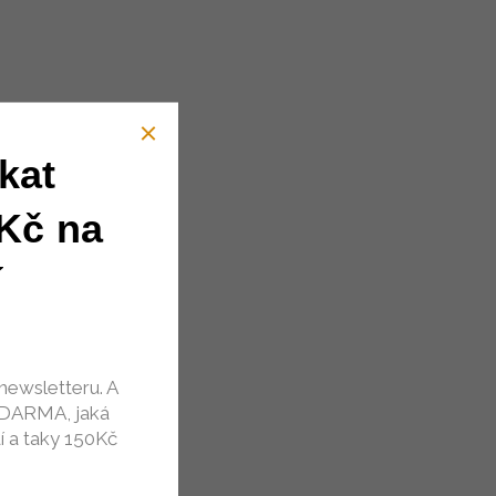
kat
Kč na
í
newsletteru. A
ZDARMA, jaká
í a taky 150Kč