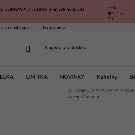
PPL
k Vám. DOPRAVA ZDARMA u objednávek OD
1-2 pracovní
dny
 u nás nakoupit
Testujeme pro Vás
Inspirace
Baleno 
BELKA
LIMITKA
NOVINKY
Kabelky
B
Domů
/
Kabelky
/
MANA MANA
/
Podle v
Červená/Červená