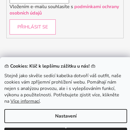
Vložením e-mailu souhlasíte s
podmínkami ochrany
osobních údajů
PŘIHLÁSIT SE
.
👜
Cookies: Klíč k lepšímu zážitku u nás!
👜
KONTAKTUJTE NÁS - jsme tady pro Vás na telefonu i
Stejně jako skvěle sedící kabelka dotvoří váš outfit, naše
emailu
cookies vám zpříjemní prohlížení webu. Pomáhají nám
Chceš získat slevu 150Kč na svůj první nákup? Přihlaste
nejen s analýzou provozu, ale i s vylepšováním funkcí,
se k našemu newsletteru.
výkonu a použitelnosti. Potřebujete zjistit více, klikněte
Vytvořil Shoptet
na
Více informací
.
Copyright 2026
danami
. Všechna práva vyhrazena.
Chci 150Kč SLEVU
Nastavení