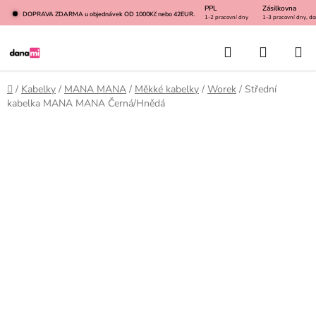
Přejít
PPL
Zásilkovna
DOPRAVA ZDARMA u objednávek OD 1000Kč nebo 42EUR.
1-2 pracovní dny
1-3 pracovní dny, do
na
obsah
Hledat
NÁKUP
KOŠÍK
Domů
/
Kabelky
/
MANA MANA
/
Měkké kabelky
/
Worek
/
Střední
kabelka MANA MANA Černá/Hnědá