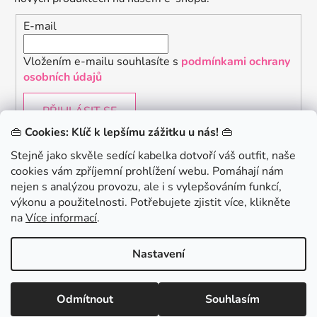
E-mail
Vložením e-mailu souhlasíte s
podmínkami ochrany
osobních údajů
PŘIHLÁSIT SE
👜
Cookies: Klíč k lepšímu zážitku u nás!
👜
Stejně jako skvěle sedící kabelka dotvoří váš outfit, naše
cookies vám zpříjemní prohlížení webu. Pomáhají nám
Chceš získat slevu 150Kč na svůj první nákup? Přihlaste
nejen s analýzou provozu, ale i s vylepšováním funkcí,
se k našemu newsletteru.
.
výkonu a použitelnosti. Potřebujete zjistit více, klikněte
KONTAKTUJTE NÁS - jsme tady pro Vás na telefonu i
na
Více informací
.
emailu
Chci 150Kč SLEVU
Nastavení
Vytvořil Shoptet
Odmítnout
Souhlasím
Copyright 2026
danami
. Všechna práva vyhrazena.
Minimální hodnota nákupu pro uplatnění slevy je 700 Kč.