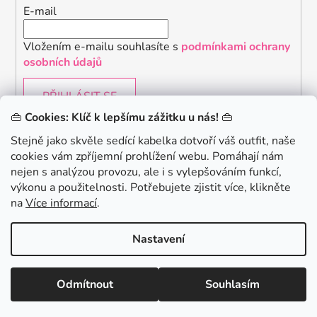
E-mail
Vložením e-mailu souhlasíte s
podmínkami ochrany
osobních údajů
PŘIHLÁSIT SE
👜
Cookies: Klíč k lepšímu zážitku u nás!
👜
Stejně jako skvěle sedící kabelka dotvoří váš outfit, naše
cookies vám zpříjemní prohlížení webu. Pomáhají nám
Chceš získat slevu 150Kč na svůj první nákup? Přihlaste
nejen s analýzou provozu, ale i s vylepšováním funkcí,
se k našemu newsletteru.
.
výkonu a použitelnosti. Potřebujete zjistit více, klikněte
KONTAKTUJTE NÁS - jsme tady pro Vás na telefonu i
na
Více informací
.
emailu
Chci 150Kč SLEVU
Nastavení
Vytvořil Shoptet
Odmítnout
Souhlasím
Copyright 2026
danami
. Všechna práva vyhrazena.
Minimální hodnota nákupu pro uplatnění slevy je 700 Kč.
Zásady zpracování osobních údajů