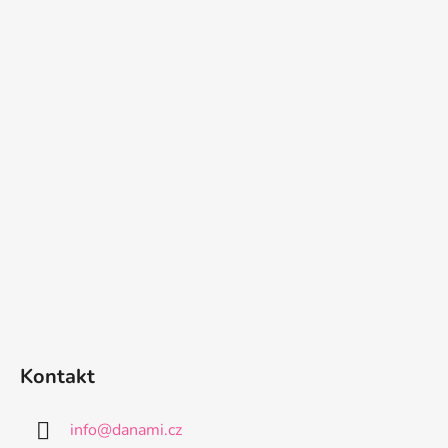
Kontakt
info
@
danami.cz