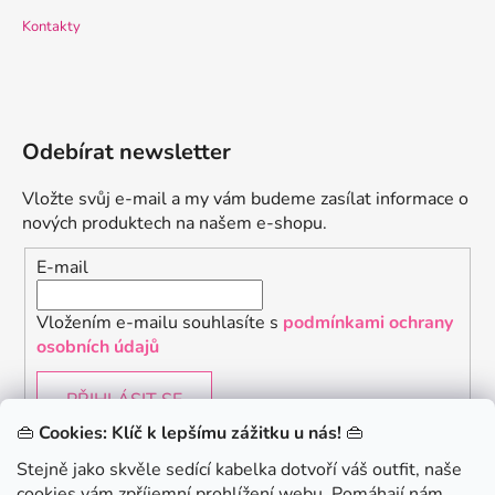
Kontakty
Odebírat newsletter
Vložte svůj e-mail a my vám budeme zasílat informace o
nových produktech na našem e-shopu.
E-mail
Vložením e-mailu souhlasíte s
podmínkami ochrany
osobních údajů
PŘIHLÁSIT SE
👜
Cookies: Klíč k lepšímu zážitku u nás!
👜
Stejně jako skvěle sedící kabelka dotvoří váš outfit, naše
cookies vám zpříjemní prohlížení webu. Pomáhají nám