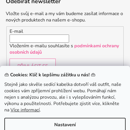
Odebírat newsletter
Vložte svůj e-mail a my vám budeme zasílat informace o
nových produktech na našem e-shopu.
E-mail
Vložením e-mailu souhlasíte s
podmínkami ochrany
osobních údajů
PŘIHLÁSIT SE
👜
Cookies: Klíč k lepšímu zážitku u nás!
👜
Stejně jako skvěle sedící kabelka dotvoří váš outfit, naše
cookies vám zpříjemní prohlížení webu. Pomáhají nám
Chceš získat slevu 150Kč na svůj první nákup? Přihlaste
nejen s analýzou provozu, ale i s vylepšováním funkcí,
se k našemu newsletteru.
.
výkonu a použitelnosti. Potřebujete zjistit více, klikněte
KONTAKTUJTE NÁS - jsme tady pro Vás na telefonu i
na
Více informací
.
emailu
Chci 150Kč SLEVU
Nastavení