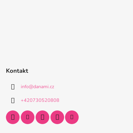
Kontakt
info
@
danami.cz
+420730520808