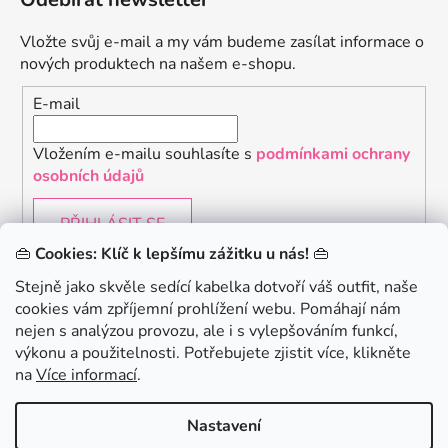
Vložte svůj e-mail a my vám budeme zasílat informace o
nových produktech na našem e-shopu.
E-mail
Vložením e-mailu souhlasíte s
podmínkami ochrany
osobních údajů
PŘIHLÁSIT SE
👜
Cookies: Klíč k lepšímu zážitku u nás!
👜
Stejně jako skvěle sedící kabelka dotvoří váš outfit, naše
cookies vám zpříjemní prohlížení webu. Pomáhají nám
Chceš získat slevu 150Kč na svůj první nákup? Přihlaste
nejen s analýzou provozu, ale i s vylepšováním funkcí,
se k našemu newsletteru.
.
výkonu a použitelnosti. Potřebujete zjistit více, klikněte
KONTAKTUJTE NÁS - jsme tady pro Vás na telefonu i
na
Více informací
.
emailu
Chci 150Kč SLEVU
Nastavení