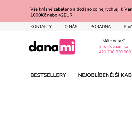
Přejít
na
Vše krásně zabaleno a dodáno co nejrychleji 
1000Kč nebo 42EUR.
obsah
KONTAKTY
O NÁS
PORADNA
Proč
Máte dotaz?
info@danami.cz
+420 730 520 808
BESTSELLERY
NEJOBLÍBENĚJŠÍ KA