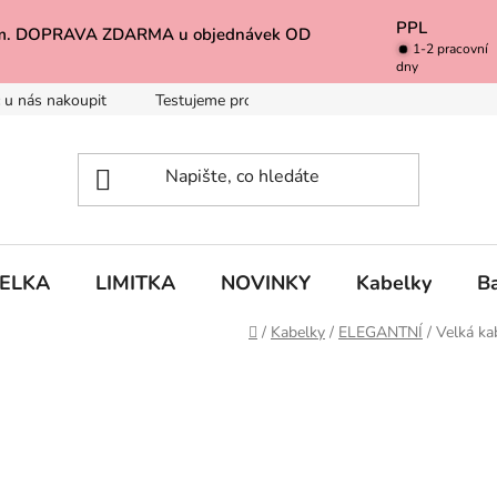
PPL
k Vám. DOPRAVA ZDARMA u objednávek OD
1-2 pracovní
dny
 u nás nakoupit
Testujeme pro Vás
Inspirace
Baleno 
BELKA
LIMITKA
NOVINKY
Kabelky
B
Domů
/
Kabelky
/
ELEGANTNÍ
/
Velká k