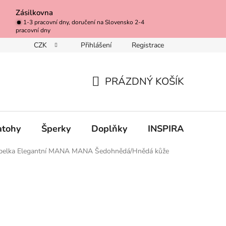
Zásilkovna
1-3 pracovní dny, doručení na Slovensko 2-4
pracovní dny
CZK
Přihlášení
Registrace
s láskou, pečlivostí a osobním vzkazem
Jak rychle objednávka přij
PRÁZDNÝ KOŠÍK
NÁKUPNÍ
KOŠÍK
atohy
Šperky
Doplňky
INSPIRACE
A
abelka Elegantní MANA MANA Šedohnědá/Hnědá kůže