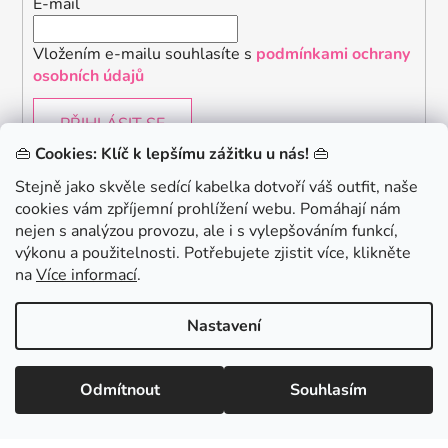
E-mail
Vložením e-mailu souhlasíte s
podmínkami ochrany
osobních údajů
PŘIHLÁSIT SE
👜
Cookies: Klíč k lepšímu zážitku u nás!
👜
Stejně jako skvěle sedící kabelka dotvoří váš outfit, naše
cookies vám zpříjemní prohlížení webu. Pomáhají nám
Chceš získat slevu 150Kč na svůj první nákup? Přihlaste
nejen s analýzou provozu, ale i s vylepšováním funkcí,
se k našemu newsletteru.
.
výkonu a použitelnosti. Potřebujete zjistit více, klikněte
KONTAKTUJTE NÁS - jsme tady pro Vás na telefonu i
na
Více informací
.
emailu
Chci 150Kč SLEVU
Nastavení
Vytvořil Shoptet
Odmítnout
Souhlasím
Copyright 2026
danami
. Všechna práva vyhrazena.
Minimální hodnota nákupu pro uplatnění slevy je 700 Kč.
Zásady zpracování osobních údajů