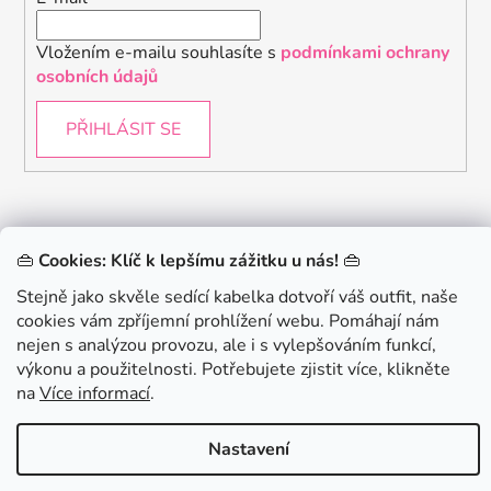
Vložením e-mailu souhlasíte s
podmínkami ochrany
osobních údajů
PŘIHLÁSIT SE
👜
Cookies: Klíč k lepšímu zážitku u nás!
👜
.
KONTAKTUJTE NÁS - jsme tady pro Vás na telefonu i
Stejně jako skvěle sedící kabelka dotvoří váš outfit, naše
emailu
cookies vám zpříjemní prohlížení webu. Pomáhají nám
Chceš získat slevu 150Kč na svůj první nákup? Přihlaste
nejen s analýzou provozu, ale i s vylepšováním funkcí,
se k našemu newsletteru.
výkonu a použitelnosti. Potřebujete zjistit více, klikněte
na
Více informací
.
Vytvořil Shoptet
Copyright 2026
danami
. Všechna práva vyhrazena.
Chci 150Kč SLEVU
Nastavení