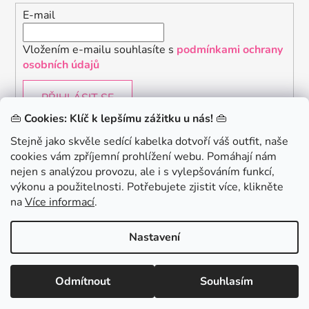
E-mail
Vložením e-mailu souhlasíte s
podmínkami ochrany
osobních údajů
PŘIHLÁSIT SE
👜
Cookies: Klíč k lepšímu zážitku u nás!
👜
Stejně jako skvěle sedící kabelka dotvoří váš outfit, naše
cookies vám zpříjemní prohlížení webu. Pomáhají nám
Chceš získat slevu 150Kč na svůj první nákup? Přihlaste
nejen s analýzou provozu, ale i s vylepšováním funkcí,
se k našemu newsletteru.
.
výkonu a použitelnosti. Potřebujete zjistit více, klikněte
KONTAKTUJTE NÁS - jsme tady pro Vás na telefonu i
na
Více informací
.
emailu
Chci 150Kč SLEVU
Nastavení
Vytvořil Shoptet
Odmítnout
Souhlasím
Copyright 2026
danami
. Všechna práva vyhrazena.
Minimální hodnota nákupu pro uplatnění slevy je 700 Kč.
Zásady zpracování osobních údajů