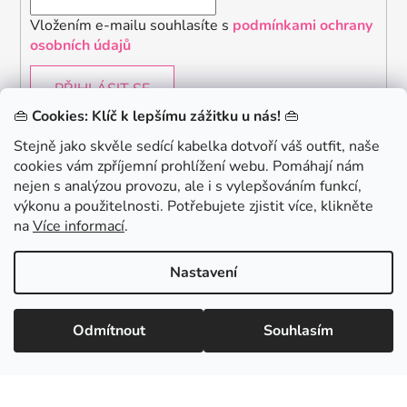
Vložením e-mailu souhlasíte s
podmínkami ochrany
osobních údajů
PŘIHLÁSIT SE
👜
Cookies: Klíč k lepšímu zážitku u nás!
👜
Stejně jako skvěle sedící kabelka dotvoří váš outfit, naše
cookies vám zpříjemní prohlížení webu. Pomáhají nám
Chceš získat slevu 150Kč na svůj první nákup? Přihlaste
nejen s analýzou provozu, ale i s vylepšováním funkcí,
se k našemu newsletteru.
.
výkonu a použitelnosti. Potřebujete zjistit více, klikněte
KONTAKTUJTE NÁS - jsme tady pro Vás na telefonu i
na
Více informací
.
emailu
Chci 150Kč SLEVU
Nastavení
Vytvořil Shoptet
Odmítnout
Souhlasím
Copyright 2026
danami
. Všechna práva vyhrazena.
Minimální hodnota nákupu pro uplatnění slevy je 700 Kč.
Zásady zpracování osobních údajů