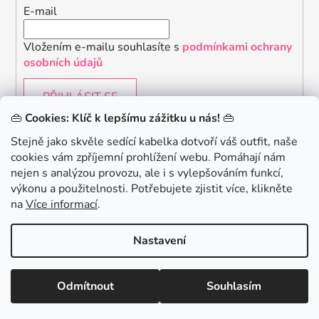
E-mail
Vložením e-mailu souhlasíte s
podmínkami ochrany
osobních údajů
PŘIHLÁSIT SE
👜
Cookies: Klíč k lepšímu zážitku u nás!
👜
Stejně jako skvěle sedící kabelka dotvoří váš outfit, naše
cookies vám zpříjemní prohlížení webu. Pomáhají nám
Chceš získat slevu 150Kč na svůj první nákup? Přihlaste
nejen s analýzou provozu, ale i s vylepšováním funkcí,
se k našemu newsletteru.
.
výkonu a použitelnosti. Potřebujete zjistit více, klikněte
KONTAKTUJTE NÁS - jsme tady pro Vás na telefonu i
na
Více informací
.
emailu
Chci 150Kč SLEVU
Nastavení
Vytvořil Shoptet
Odmítnout
Souhlasím
Copyright 2026
danami
. Všechna práva vyhrazena.
Minimální hodnota nákupu pro uplatnění slevy je 700 Kč.
Zásady zpracování osobních údajů