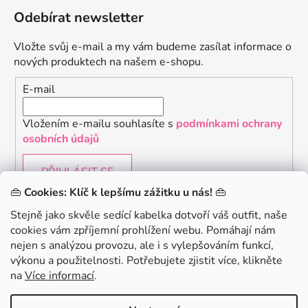
Odebírat newsletter
Vložte svůj e-mail a my vám budeme zasílat informace o
nových produktech na našem e-shopu.
E-mail
Vložením e-mailu souhlasíte s
podmínkami ochrany
osobních údajů
PŘIHLÁSIT SE
👜
Cookies: Klíč k lepšímu zážitku u nás!
👜
Stejně jako skvěle sedící kabelka dotvoří váš outfit, naše
cookies vám zpříjemní prohlížení webu. Pomáhají nám
Chceš získat slevu 150Kč na svůj první nákup? Přihlaste
nejen s analýzou provozu, ale i s vylepšováním funkcí,
se k našemu newsletteru.
.
výkonu a použitelnosti. Potřebujete zjistit více, klikněte
KONTAKTUJTE NÁS - jsme tady pro Vás na telefonu i
na
Více informací
.
emailu
Chci 150Kč SLEVU