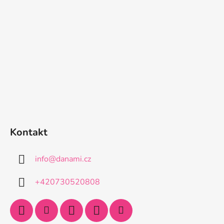
Kontakt
info
@
danami.cz
+420730520808