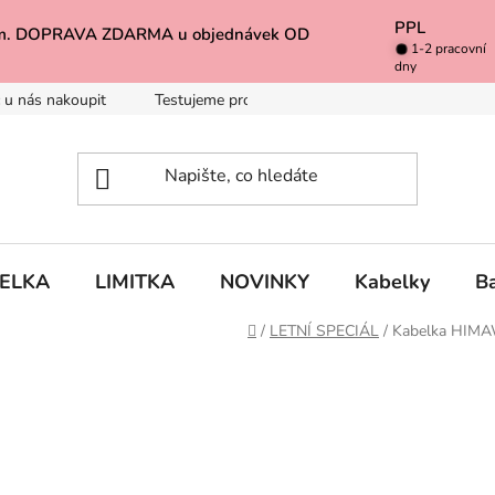
PPL
k Vám. DOPRAVA ZDARMA u objednávek OD
1-2 pracovní
dny
 u nás nakoupit
Testujeme pro Vás
Inspirace
Baleno 
BELKA
LIMITKA
NOVINKY
Kabelky
B
Domů
/
LETNÍ SPECIÁL
/
Kabelka HIMA