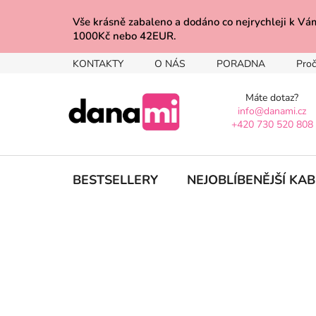
Přejít
na
Vše krásně zabaleno a dodáno co nejrychleji 
1000Kč nebo 42EUR.
obsah
KONTAKTY
O NÁS
PORADNA
Proč
Máte dotaz?
info@danami.cz
+420 730 520 808
BESTSELLERY
NEJOBLÍBENĚJŠÍ KA