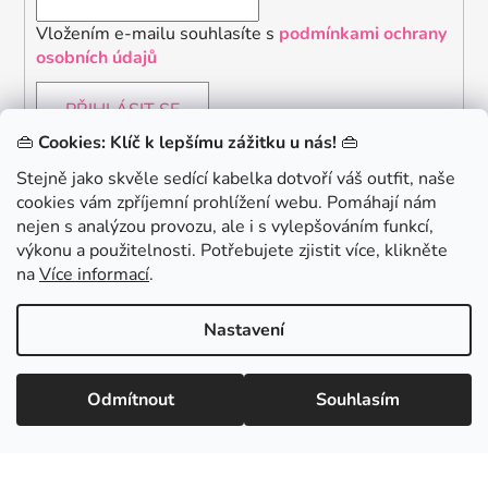
Vložením e-mailu souhlasíte s
podmínkami ochrany
osobních údajů
PŘIHLÁSIT SE
👜
Cookies: Klíč k lepšímu zážitku u nás!
👜
Stejně jako skvěle sedící kabelka dotvoří váš outfit, naše
cookies vám zpříjemní prohlížení webu. Pomáhají nám
Chceš získat slevu 150Kč na svůj první nákup? Přihlaste
nejen s analýzou provozu, ale i s vylepšováním funkcí,
se k našemu newsletteru.
.
výkonu a použitelnosti. Potřebujete zjistit více, klikněte
KONTAKTUJTE NÁS - jsme tady pro Vás na telefonu i
na
Více informací
.
emailu
Chci 150Kč SLEVU
Nastavení
Vytvořil Shoptet
Odmítnout
Souhlasím
Copyright 2026
danami
. Všechna práva vyhrazena.
Minimální hodnota nákupu pro uplatnění slevy je 700 Kč.
Zásady zpracování osobních údajů