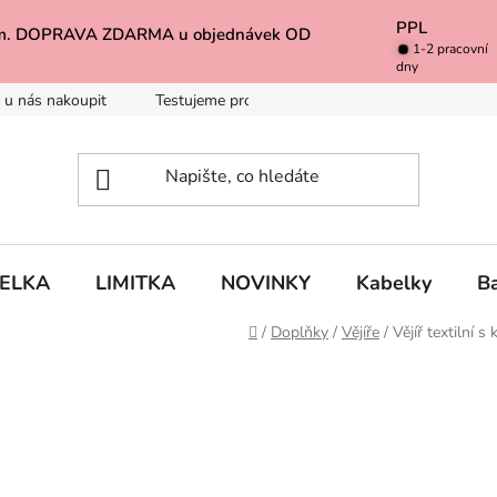
PPL
k Vám. DOPRAVA ZDARMA u objednávek OD
1-2 pracovní
dny
 u nás nakoupit
Testujeme pro Vás
Inspirace
Baleno 
BELKA
LIMITKA
NOVINKY
Kabelky
B
Domů
/
Doplňky
/
Vějíře
/
Vějíř textilní s