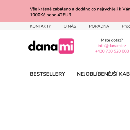
Přejít
na
Vše krásně zabaleno a dodáno co nejrychleji 
1000Kč nebo 42EUR.
obsah
KONTAKTY
O NÁS
PORADNA
Proč
Máte dotaz?
info@danami.cz
+420 730 520 808
BESTSELLERY
NEJOBLÍBENĚJŠÍ KA