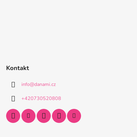
Kontakt
info
@
danami.cz
+420730520808