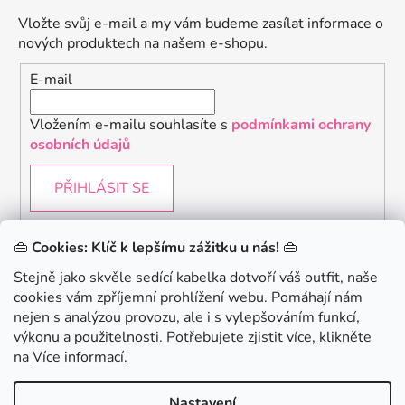
Vložte svůj e-mail a my vám budeme zasílat informace o
nových produktech na našem e-shopu.
E-mail
Vložením e-mailu souhlasíte s
podmínkami ochrany
osobních údajů
PŘIHLÁSIT SE
👜
Cookies: Klíč k lepšímu zážitku u nás!
👜
Stejně jako skvěle sedící kabelka dotvoří váš outfit, naše
cookies vám zpříjemní prohlížení webu. Pomáhají nám
.
Chceš získat slevu 150Kč na svůj první nákup? Přihlaste
nejen s analýzou provozu, ale i s vylepšováním funkcí,
KONTAKTUJTE NÁS - jsme tady pro Vás na telefonu i
se k našemu newsletteru.
výkonu a použitelnosti. Potřebujete zjistit více, klikněte
emailu
na
Více informací
.
Chci 150Kč SLEVU
Nastavení