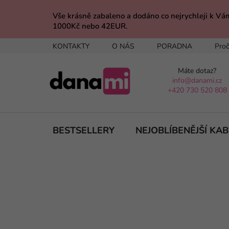
Přejít
na
Vše krásně zabaleno a dodáno co nejrychleji 
1000Kč nebo 42EUR.
obsah
KONTAKTY
O NÁS
PORADNA
Proč
Máte dotaz?
info@danami.cz
+420 730 520 808
BESTSELLERY
NEJOBLÍBENĚJŠÍ KA