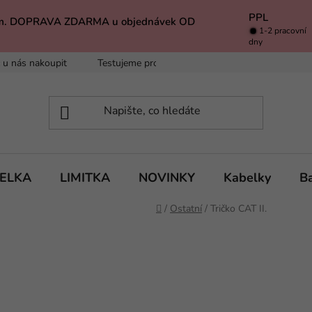
PPL
k Vám. DOPRAVA ZDARMA u objednávek OD
1-2 pracovní
dny
 u nás nakoupit
Testujeme pro Vás
Inspirace
Baleno 
BELKA
LIMITKA
NOVINKY
Kabelky
B
Domů
/
Ostatní
/
Tričko CAT II.