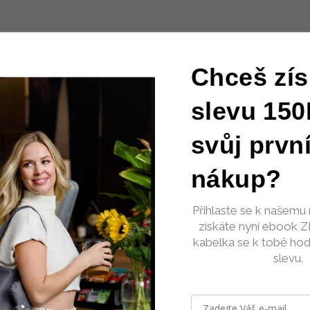
Chceš zís
slevu 150
svůj prvn
nákup?
Přihlaste se k našemu 
získáte nyní ebook 
kabelka se k tobě hod
slevu.