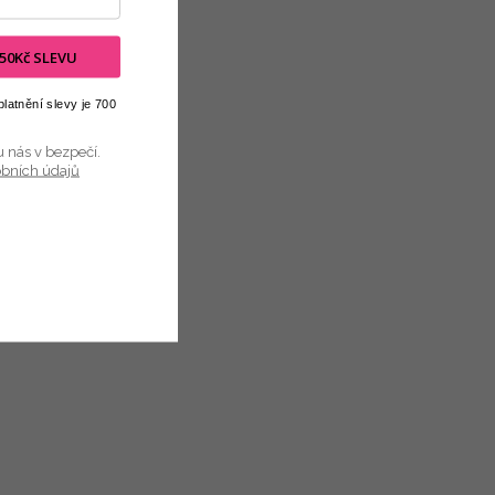
 150Kč SLEVU
latnění slevy je 700
u nás v bezpečí.
obních údajů