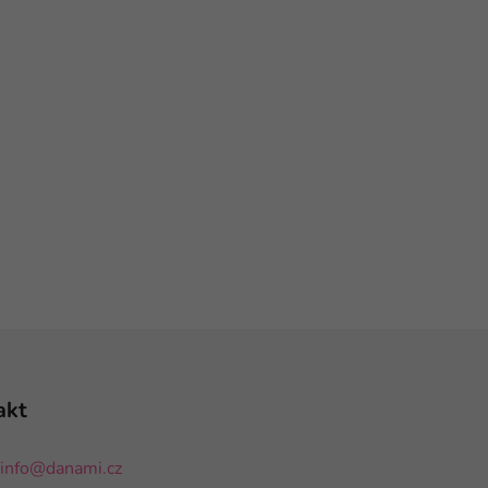
akt
info
@
danami.cz