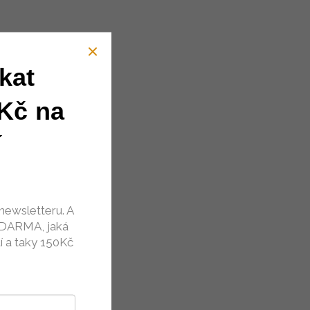
kat
Kč na
í
newsletteru. A
ZDARMA, jaká
í a taky 150Kč