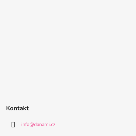
Kontakt
info
@
danami.cz