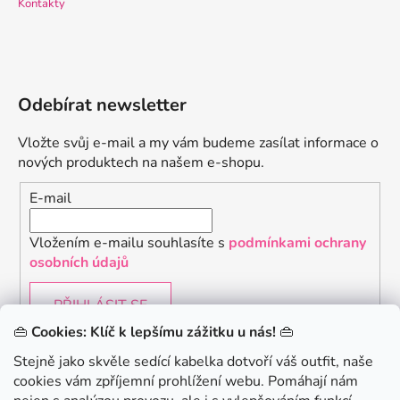
Kontakty
Odebírat newsletter
Vložte svůj e-mail a my vám budeme zasílat informace o
nových produktech na našem e-shopu.
E-mail
Vložením e-mailu souhlasíte s
podmínkami ochrany
osobních údajů
PŘIHLÁSIT SE
👜
Cookies: Klíč k lepšímu zážitku u nás!
👜
Stejně jako skvěle sedící kabelka dotvoří váš outfit, naše
cookies vám zpříjemní prohlížení webu. Pomáhají nám
Chceš získat slevu 150Kč na svůj první nákup? Přihlaste