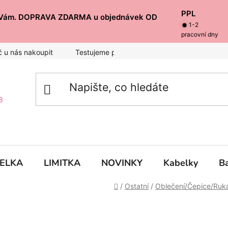
PPL
i k Vám. DOPRAVA ZDARMA u objednávek OD
1-2
pracovní dny
č u nás nakoupit
Testujeme pro Vás
Inspirace
Bale
8
BELKA
LIMITKA
NOVINKY
Kabelky
B
Domů
/
Ostatní
/
Oblečení/Čepice/Ruk