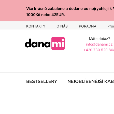
Přejít
Vše krásně zabaleno a dodáno co nejrychlej
na
1000Kč nebo 42EUR.
obsah
KONTAKTY
O NÁS
PORADNA
Pro
Máte dotaz?
info@danami.cz
+420 730 520 80
BESTSELLERY
NEJOBLÍBENĚJŠÍ KA