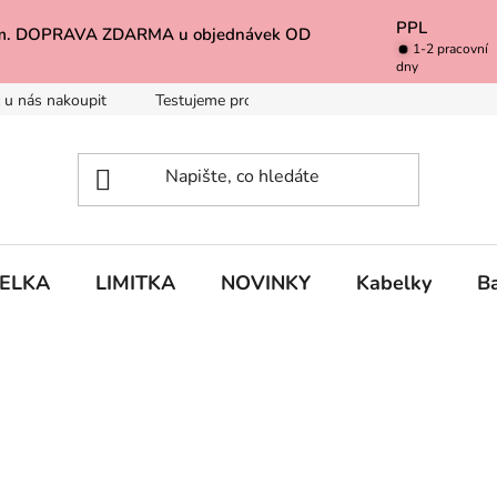
PPL
k Vám. DOPRAVA ZDARMA u objednávek OD
1-2 pracovní
dny
 u nás nakoupit
Testujeme pro Vás
Inspirace
Baleno 
BELKA
LIMITKA
NOVINKY
Kabelky
B