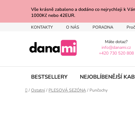
Přejít
na
Vše krásně zabaleno a dodáno co nejrychleji 
1000Kč nebo 42EUR.
obsah
KONTAKTY
O NÁS
PORADNA
Proč
Máte dotaz?
info@danami.cz
+420 730 520 808
BESTSELLERY
NEJOBLÍBENĚJŠÍ KA
Domů
/
Ostatní
/
PLESOVÁ SEZÓNA
/
Punčochy