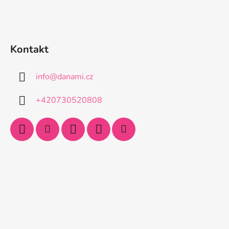
Kontakt
info
@
danami.cz
+420730520808