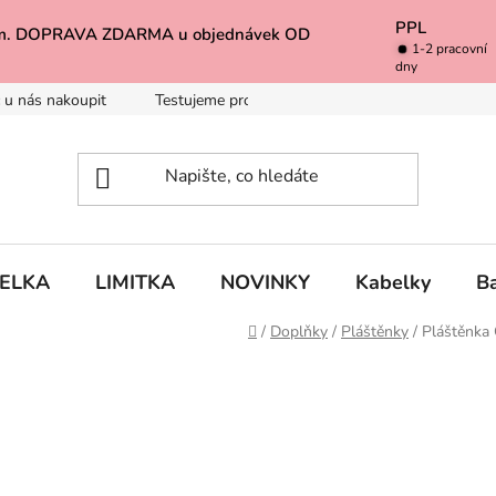
PPL
k Vám. DOPRAVA ZDARMA u objednávek OD
1-2 pracovní
dny
 u nás nakoupit
Testujeme pro Vás
Inspirace
Baleno 
BELKA
LIMITKA
NOVINKY
Kabelky
B
Domů
/
Doplňky
/
Pláštěnky
/
Pláštěnka