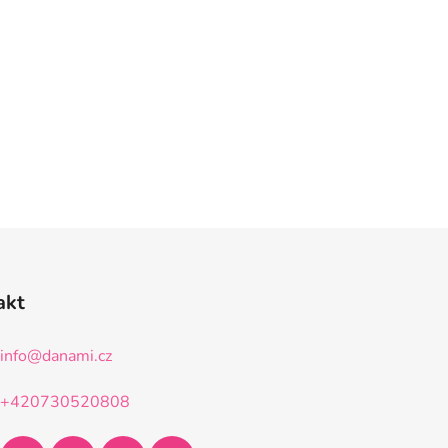
akt
info
@
danami.cz
+420730520808