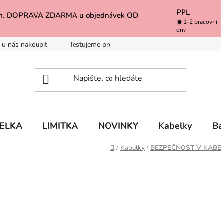
PPL
k Vám. DOPRAVA ZDARMA u objednávek OD
1-2 pracovní
dny
 u nás nakoupit
Testujeme pro Vás
Inspirace
Baleno 
BELKA
LIMITKA
NOVINKY
Kabelky
B
Domů
/
Kabelky
/
BEZPEČNOST V KABE