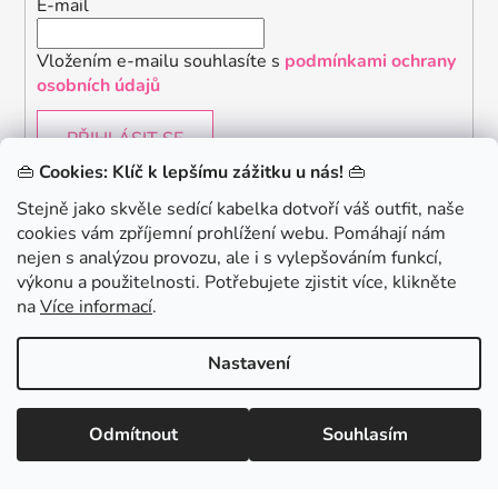
E-mail
Vložením e-mailu souhlasíte s
podmínkami ochrany
osobních údajů
PŘIHLÁSIT SE
👜
Cookies: Klíč k lepšímu zážitku u nás!
👜
Stejně jako skvěle sedící kabelka dotvoří váš outfit, naše
cookies vám zpříjemní prohlížení webu. Pomáhají nám
Chceš získat slevu 150Kč na svůj první nákup? Přihlaste
nejen s analýzou provozu, ale i s vylepšováním funkcí,
se k našemu newsletteru.
.
výkonu a použitelnosti. Potřebujete zjistit více, klikněte
KONTAKTUJTE NÁS - jsme tady pro Vás na telefonu i
na
Více informací
.
emailu
Chci 150Kč SLEVU
Nastavení
Vytvořil Shoptet
Odmítnout
Souhlasím
Copyright 2026
danami
. Všechna práva vyhrazena.
Minimální hodnota nákupu pro uplatnění slevy je 700 Kč.
Zásady zpracování osobních údajů