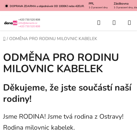
Přejít
PPL
Zásilkovna
DOPRAVA ZDARMA u objednávek OD 1000Kč nebo 42EUR.
1-2 pracovní dny
1-3 pracovní dny, do
na
obsah
Hledat
NÁKUP
+420 730 520 808
info@danami.cz
+420 730 520 808
KOŠÍK
Domů
/
ODMĚNA PRO RODINU MILOVNIC KABELEK
ODMĚNA PRO RODINU
MILOVNIC KABELEK
Děkujeme, že jste součástí naší
rodiny!
Jsme RODINA! Jsme tvá rodina z Ostravy!
Rodina milovnic kabelek.