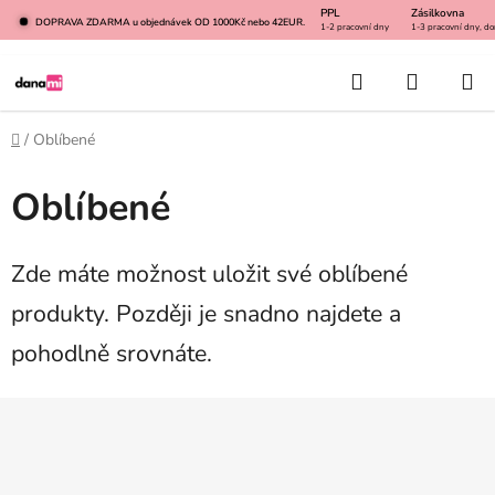
Přejít
PPL
Zásilkovna
DOPRAVA ZDARMA u objednávek OD 1000Kč nebo 42EUR.
1-2 pracovní dny
1-3 pracovní dny, do
na
obsah
Hledat
NÁKUP
KOŠÍK
Domů
/
Oblíbené
Oblíbené
Zde máte možnost uložit své oblíbené
produkty. Později je snadno najdete a
pohodlně srovnáte.
Z
á
p