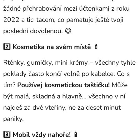
žádné přehrabování mezi účtenkami z roku
2022 a tic-tacem, co pamatuje ještě tvoji
poslední dovolenou. 😆
2️⃣ Kosmetika na svém místě 💄
Rtěnky, gumičky, mini krémy – všechny tyhle
poklady často končí volně po kabelce. Co s
tím?
Používej kosmetickou taštičku!
Může
být malá, skladná a hlavně… všechno v ní
najdeš za dvě vteřiny, ne za deset minut
paniky.
3️⃣ Mobil vždy nahoře! 📱