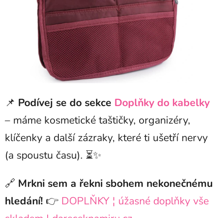
📌
Podívej se do sekce
Doplňky do kabelky
– máme kosmetické taštičky, organizéry,
klíčenky a další zázraky, které ti ušetří nervy
(a spoustu času). ⏳✨
🔗
Mrkni sem a řekni sbohem nekonečnému
hledání!
👉
DOPLŇKY ¦ úžasné doplňky vše