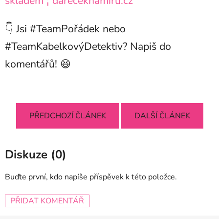
skladem ¦ dareceknamiru.cz
👇 Jsi #TeamPořádek nebo
#TeamKabelkovýDetektiv? Napiš do
komentářů! 😆
PŘEDCHOZÍ ČLÁNEK
DALŠÍ ČLÁNEK
Diskuze (0)
Buďte první, kdo napíše příspěvek k této položce.
PŘIDAT KOMENTÁŘ