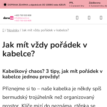
Přejít
PPL
Zásilkovna
DOPRAVA ZDARMA u objednávek OD 1000Kč nebo 42EUR.
1-2 pracovní dny
1-3 pracovní dny, do
na
obsah
Hledat
NÁKUP
+420 730 520 808
info@danami.cz
+420 730 520 808
KOŠÍK
Domů
/
Novinky
/
Jak mít vždy pořádek v kabelce?
Jak mít vždy pořádek v
kabelce?
Kabelkový chaos? 3 tipy, jak mít pořádek v
kabelce jednou provždy!
Přiznejme si to – naše kabelka je někdy spíš
bermudský trojúhelník než organizovaný
prostor. Klíče mizí do neznáma, rtěnka se