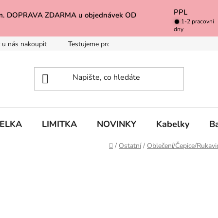
PPL
k Vám. DOPRAVA ZDARMA u objednávek OD
1-2 pracovní
dny
 u nás nakoupit
Testujeme pro Vás
Inspirace
Baleno 
BELKA
LIMITKA
NOVINKY
Kabelky
B
Domů
/
Ostatní
/
Oblečení/Čepice/Rukavi