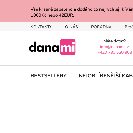
Přejít
na
Vše krásně zabaleno a dodáno co nejrychleji 
1000Kč nebo 42EUR.
obsah
KONTAKTY
O NÁS
PORADNA
Proč
Máte dotaz?
info@danami.cz
+420 730 520 808
BESTSELLERY
NEJOBLÍBENĚJŠÍ KA