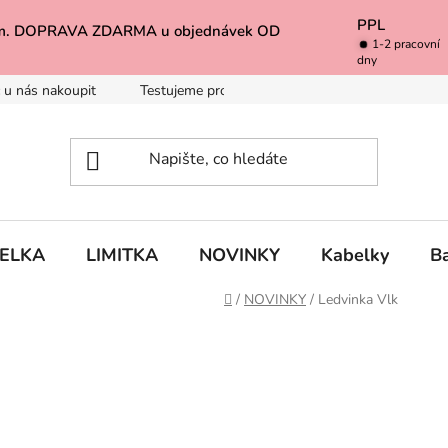
PPL
k Vám. DOPRAVA ZDARMA u objednávek OD
1-2 pracovní
dny
 u nás nakoupit
Testujeme pro Vás
Inspirace
Baleno 
BELKA
LIMITKA
NOVINKY
Kabelky
B
Domů
/
NOVINKY
/
Ledvinka Vlk