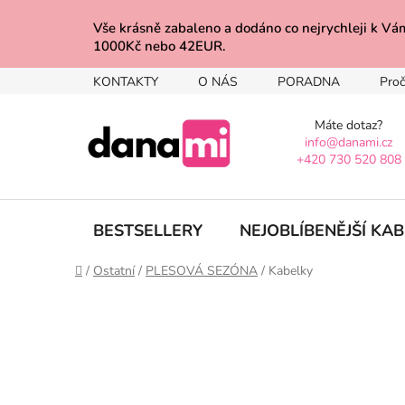
Přejít
na
Vše krásně zabaleno a dodáno co nejrychleji 
1000Kč nebo 42EUR.
obsah
KONTAKTY
O NÁS
PORADNA
Proč
Máte dotaz?
info@danami.cz
+420 730 520 808
BESTSELLERY
NEJOBLÍBENĚJŠÍ KA
Domů
/
Ostatní
/
PLESOVÁ SEZÓNA
/
Kabelky