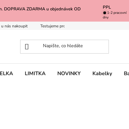
PPL
k Vám. DOPRAVA ZDARMA u objednávek OD
1-2 pracovní
dny
 u nás nakoupit
Testujeme pro Vás
Inspirace
Baleno 
BELKA
LIMITKA
NOVINKY
Kabelky
B