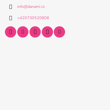
info
@
danami.cz
+420730520808