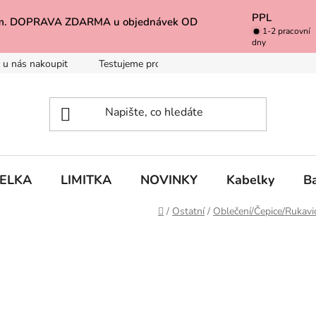
PPL
k Vám. DOPRAVA ZDARMA u objednávek OD
1-2 pracovní
dny
 u nás nakoupit
Testujeme pro Vás
Inspirace
Baleno 
BELKA
LIMITKA
NOVINKY
Kabelky
B
Domů
/
Ostatní
/
Oblečení/Čepice/Rukavi