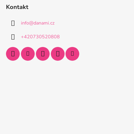
Kontakt
info
@
danami.cz
+420730520808