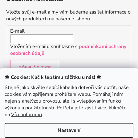
Vložte svůj e-mail a my vám budeme zasílat informace o
nových produktech na našem e-shopu.
E-mail
Vložením e-mailu souhlasíte s
podmínkami ochrany
osobních údajů
PŘIHLÁSIT SE
👜
Cookies: Klíč k lepšímu zážitku u nás!
👜
Stejně jako skvěle sedící kabelka dotvoří váš outfit, naše
cookies vám zpříjemní prohlížení webu. Pomáhají nám
Chceš získat slevu 150Kč na svůj první nákup? Přihlaste
nejen s analýzou provozu, ale i s vylepšováním funkcí,
se k našemu newsletteru.
.
výkonu a použitelnosti. Potřebujete zjistit více, klikněte
KONTAKTUJTE NÁS - jsme tady pro Vás na telefonu i
na
Více informací
.
emailu
Chci 150Kč SLEVU
Nastavení