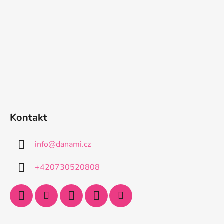
Kontakt
info
@
danami.cz
+420730520808