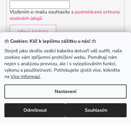
Vložením e-mailu souhlasíte s
podmínkami ochrany
osobních údajů
PŘIHLÁSIT SE
👜
Cookies: Klíč k lepšímu zážitku u nás!
👜
Stejně jako skvěle sedící kabelka dotvoří váš outfit, naše
cookies vám zpříjemní prohlížení webu. Pomáhají nám
Chceš získat slevu 150Kč na svůj první nákup? Přihlaste
nejen s analýzou provozu, ale i s vylepšováním funkcí,
se k našemu newsletteru.
.
výkonu a použitelnosti. Potřebujete zjistit více, klikněte
KONTAKTUJTE NÁS - jsme tady pro Vás na telefonu i
na
Více informací
.
emailu
Chci 150Kč SLEVU
Nastavení
Vytvořil Shoptet
Odmítnout
Souhlasím
Copyright 2026
danami
. Všechna práva vyhrazena.
Minimální hodnota nákupu pro uplatnění slevy je 700 Kč.
Zásady zpracování osobních údajů