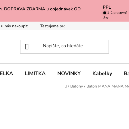
PPL
k Vám. DOPRAVA ZDARMA u objednávek OD
1-2 pracovní
dny
 u nás nakoupit
Testujeme pro Vás
Inspirace
Baleno 
BELKA
LIMITKA
NOVINKY
Kabelky
B
Domů
/
Batohy
/
Batoh MANA MANA Mo