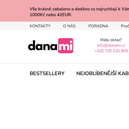
Přejít
na
Vše krásně zabaleno a dodáno co nejrychleji 
1000Kč nebo 42EUR.
obsah
KONTAKTY
O NÁS
PORADNA
Proč
Máte dotaz?
info@danami.cz
+420 730 520 808
BESTSELLERY
NEJOBLÍBENĚJŠÍ KA