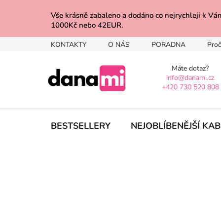
Přejít
na
Vše krásně zabaleno a dodáno co nejrychleji 
1000Kč nebo 42EUR.
obsah
KONTAKTY
O NÁS
PORADNA
Proč
Máte dotaz?
info@danami.cz
+420 730 520 808
BESTSELLERY
NEJOBLÍBENĚJŠÍ KA