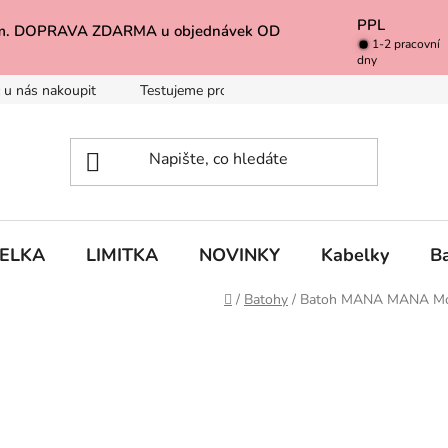
PPL
k Vám. DOPRAVA ZDARMA u objednávek OD
1-2 pracovní
dny
 u nás nakoupit
Testujeme pro Vás
Inspirace
Baleno 
BELKA
LIMITKA
NOVINKY
Kabelky
B
Domů
/
Batohy
/
Batoh MANA MANA Mo